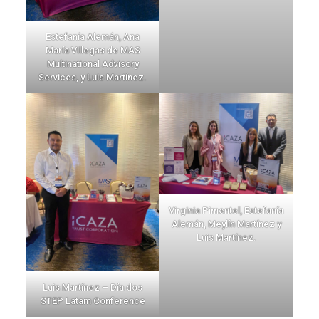
Estefanía Alemán, Ana
María Villegas de MAS
Multinational Advisory
Services, y Luis Martínez.
Virginia Pimentel, Estefanía
Alemán, Meylín Martínez y
Luis Martínez.
Luis Martínez – Día dos
STEP Latam Conference